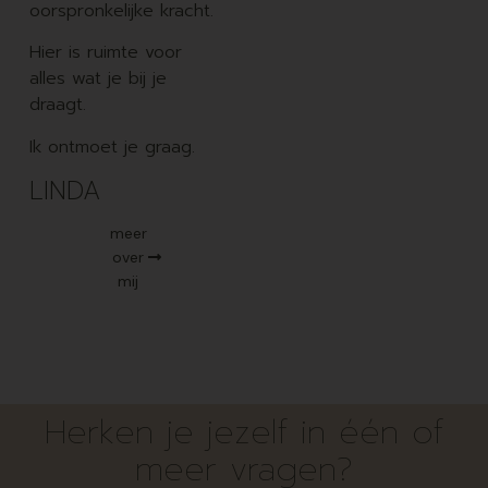
oorspronkelijke kracht.
Hier is ruimte voor
alles wat je bij je
draagt.
Ik ontmoet je graag.
LINDA
meer
over
mij
Herken je jezelf in één of
meer vragen?