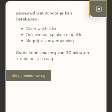
en ruimte voor verlies;
om vergeten,
Benieuwd wat ik voor je kan
verdrongen of
betekenen?
onbewuste ervaringen
uit jouw leven in de
Geen wachtijden
veiligheid van het
Ook avondafspraken mogelijk
heden te ontmoeten,
Mogelijke zorgvergoeding
en zo te komen tot
bewustwording,
Gratis kennismaking van 30 minuten.
helderheid,
Ik ontmoet je graag
acceptatie, verbinding
en een vrijer leven.
plan je kennismaking
meer
over
therapie