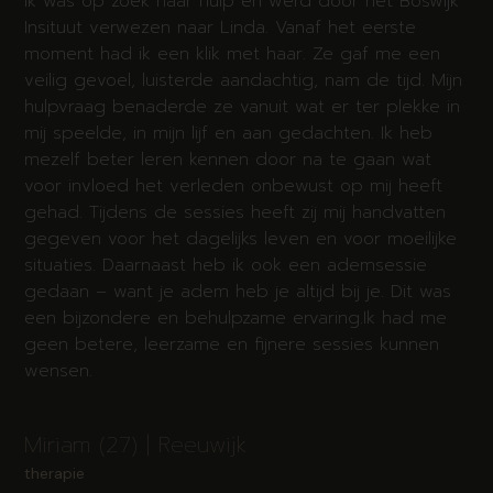
j
Ik was op zoek naar hulp en werd door het Boswijk
L
Insituut verwezen naar Linda. Vanaf het eerste
c
moment had ik een klik met haar. Ze gaf me een
a
s
veilig gevoel, luisterde aandachtig, nam de tijd. Mijn
c
hulpvraag benaderde ze vanuit wat er ter plekke in
i
mij speelde, in mijn lijf en aan gedachten. Ik heb
mezelf beter leren kennen door na te gaan wat
E
voor invloed het verleden onbewust op mij heeft
gehad. Tijdens de sessies heeft zij mij handvatten
o
e
gegeven voor het dagelijks leven en voor moeilijke
situaties. Daarnaast heb ik ook een ademsessie
gedaan – want je adem heb je altijd bij je. Dit was
een bijzondere en behulpzame ervaring.Ik had me
geen betere, leerzame en fijnere sessies kunnen
wensen.
Miriam (27) | Reeuwijk
therapie