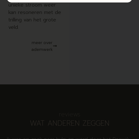
unieke stroom weer
kan resoneren met de
trilling van het grote
veld.
meer over
ademwerk
reviews
WAT ANDEREN ZEGGEN